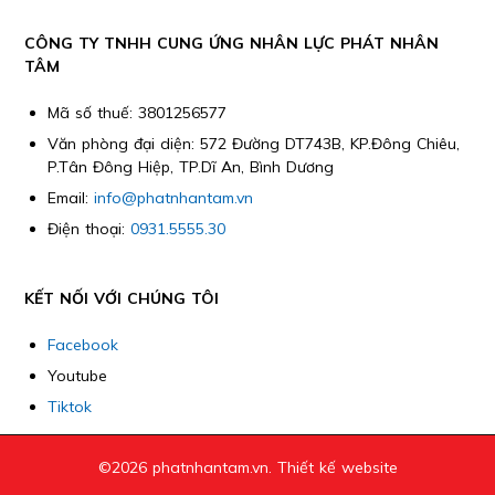
CÔNG TY TNHH CUNG ỨNG NHÂN LỰC PHÁT NHÂN
TÂM
Mã số thuế: 3801256577
Văn phòng đại diện: 572 Đường DT743B, KP.Đông Chiêu,
P.Tân Đông Hiệp, TP.Dĩ An, Bình Dương
Email:
info@phatnhantam.vn
Điện thoại:
0931.5555.30
KẾT NỐI VỚI CHÚNG TÔI
Facebook
Youtube
Tiktok
©2026 phatnhantam.vn.
Thiết kế website