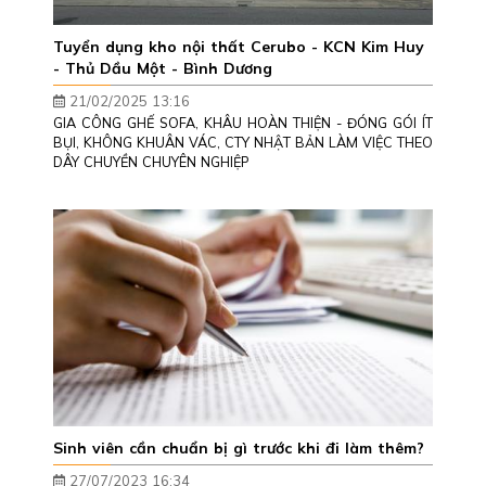
Tuyển dụng kho nội thất Cerubo - KCN Kim Huy
- Thủ Dầu Một - Bình Dương
21/02/2025 13:16
GIA CÔNG GHẾ SOFA, KHÂU HOÀN THIỆN - ĐÓNG GÓI ÍT
BỤI, KHÔNG KHUÂN VÁC, CTY NHẬT BẢN LÀM VIỆC THEO
DÂY CHUYỀN CHUYÊN NGHIỆP
Sinh viên cần chuẩn bị gì trước khi đi làm thêm?
27/07/2023 16:34